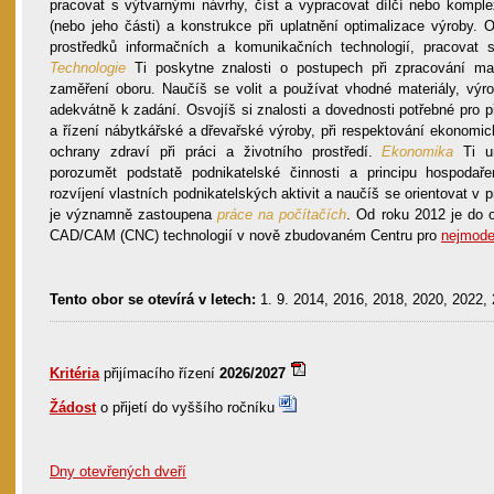
pracovat s výtvarnými návrhy, číst a vypracovat dílčí nebo kompl
(nebo jeho části) a konstrukce při uplatnění optimalizace výroby. 
prostředků informačních a komunikačních technologií, pracovat s
Technologie
Ti poskytne znalosti o postupech při zpracování mat
zaměření oboru. Naučíš se volit a používat vhodné materiály, výro
adekvátně k zadání. Osvojíš si znalosti a dovednosti potřebné pro p
a řízení nábytkářské a dřevařské výroby, při respektování ekonomic
ochrany zdraví při práci a životního prostředí.
Ekonomika
Ti um
porozumět podstatě podnikatelské činnosti a principu hospodař
rozvíjení vlastních podnikatelských aktivit a naučíš se orientovat v
je významně zastoupena
práce na počítačích
. Od roku 2012 je do 
CAD/CAM (CNC) technologií v nově zbudovaném Centru pro
nejmode
Tento obor se otevírá v letech:
1. 9. 2014, 2016, 2018, 2020, 2022,
Kritéria
přijímacího řízení
2026/2027
Žádost
o přijetí do vyššího ročníku
Dny otevřených dveří