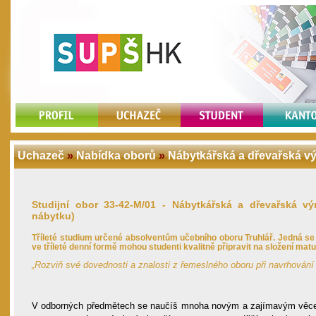
Uchazeč
»
Nabídka oborů
»
Nábytkářská a dřevařská výro
Studijní obor 33-42-M/01 - Nábytkářská a dřevařská v
nábytku)
Tříleté studium určené absolventům učebního oboru Truhlář. Jedná se
ve
tříleté denní formě mohou studenti kvalitně připravit na složení
matur
„Rozviň své dovednosti a znalosti z řemeslného oboru při navrhování 
V odborných předmětech se naučíš mnoha novým a zajímavým vě