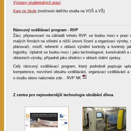
Výstavy studentských prací
Kam po škole
(možnosti dalšího studia na VOŠ a VŠ)
Rámcový vzdělávací program - RVP
Žáci, připravovaní na základě tohoto RVP, se budou moci v praxi u
malých firmách na střední a nižší úrovni řízení a organizaci výroby, 
plánovači, mistři, referenti v oblasti výrobní kontroly a kontroly 
logistiky. Uplatnit se budou moci i jako technologové, konstruktéři a
oblastech výroby, případně jako úředníci v oblasti státní zprávy.
Celý rámcový vzdělávací program, který podrobně popisuje upla
kompetence, rozvržení obsahu vzdělávání, organizaci vzdělávání a 
o studiu oboru naleznete zde... RVP NK
Z centra pro nejmodernější technologie obrábění dřeva