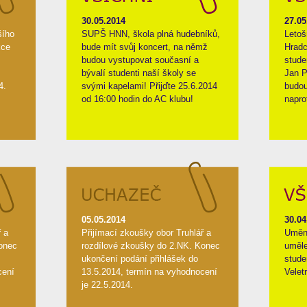
30.05.2014
27.05
šího
SUPŠ HNN, škola plná hudebníků,
Letoš
kce
bude mít svůj koncert, na němž
Hradc
budou vystupovat současní a
stude
bývalí studenti naší školy se
Jan P
4.
svými kapelami! Přijďte 25.6.2014
budou
od 16:00 hodin do AC klubu!
napro
05.05.2014
30.04
ř a
Přijímací zkoušky obor Truhlář a
Umění
onec
rozdílové zkoušky do 2.NK. Konec
uměle
ukončení podání přihlášek do
stude
cení
13.5.2014, termín na vyhodnocení
Velet
je 22.5.2014.