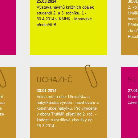
25.03.2014
30.01
Výstava návrhů knižních obálek
2. ko
studentů 2. a 3. ročníku. 1 -
Uměl
30.4.2014 v KMHK - Moravské
hudeb
předmětí B.
Přihl
zkouš
Počet
30.01.2014
27.01
ář.
Volná místa obor Dřevařská a
Harmo
ací
nábytkářská výroba - navrhování a
závěr
ou
konstrukce nábytku. Pro vyučené
 ze
v oboru Truhlář, přijetí do 2. roč. -
žádosti o rozdílové zkoušky do
15.3.2014.