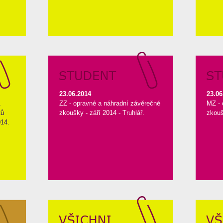
23.06.2014
23.06
.
ZZ - opravné a náhradní závěrečné
MZ - 
tů
zkoušky - září 2014 - Truhlář.
zkou
14.