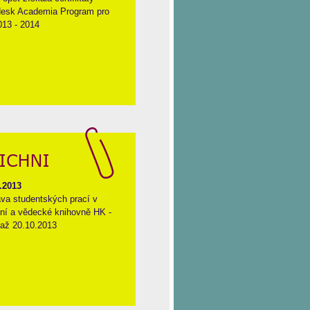
esk Academia Program pro
013 - 2014
.2013
va studentských prací v
jní a vědecké knihovně HK -
 až 20.10.2013