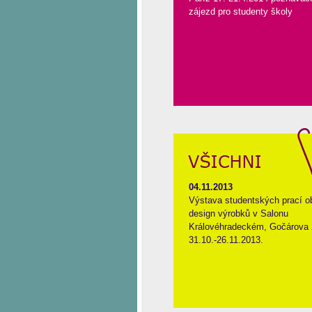
zájezd pro studenty školy
04.11.2013
Výstava studentských prací o
design výrobků v Salonu
Královéhradeckém, Gočárova 
31.10.-26.11.2013.