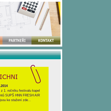
.2014
 z 1. ročníku festivalu kapel
entů SUPŠ HNN FRESH AIR
jsou ke stažení zde...