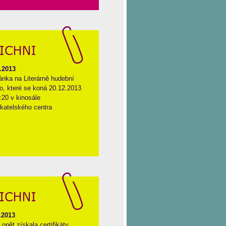
.2013
nka na Literárně hudební
, které se koná 20.12.2013
:20 v kinosále
katelského centra
.2013
 opět získala certifikáty