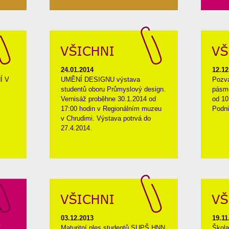
24.01.2014
12.12
Í V
UMĚNÍ DESIGNU výstava
Pozvá
studentů oboru Průmyslový design.
pásmo
Vernisáž proběhne 30.1.2014 od
od 10
17:00 hodin v Regionálním muzeu
Podni
v Chrudimi. Výstava potrvá do
27.4.2014.
03.12.2013
19.11
í
Maturitní ples studentů SUPŠ HNN
Škola