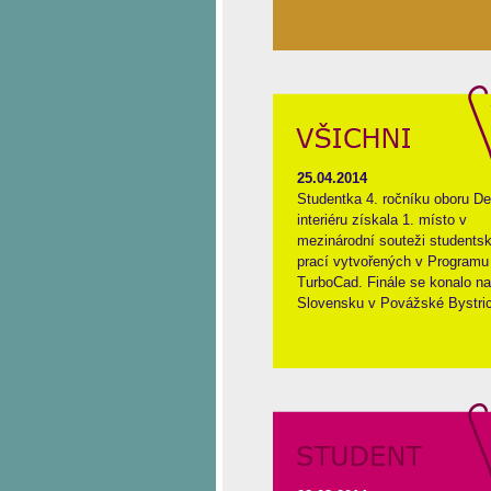
25.04.2014
Studentka 4. ročníku oboru De
interiéru získala 1. místo v
mezinárodní souteži students
prací vytvořených v Programu
TurboCad. Finále se konalo na
Slovensku v Povážské Bystric