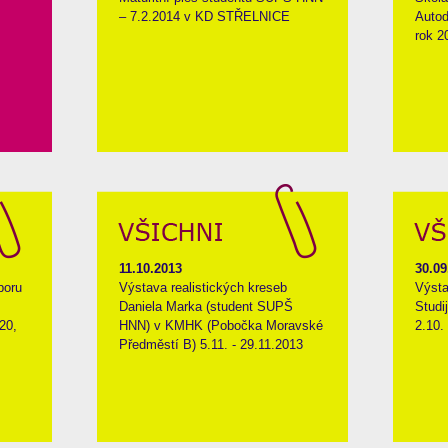
– 7.2.2014 v KD STŘELNICE
Autod
rok 2
11.10.2013
30.09
boru
Výstava realistických kreseb
Výsta
Daniela Marka (student SUPŠ
Studi
20,
HNN) v KMHK (Pobočka Moravské
2.10.
Předměstí B) 5.11. - 29.11.2013