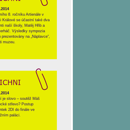
.2014
ního 8. ročníku Artienále v
i Králové se účastní také dva
nti naší školy, Matěj Hřib a
erháč. Výsledky sympozia
 prezentovány na „Náplavce“,
ti muzeu.
.2014
 je slovo – soutěž Máš
cké střevo? Postup
ntek 2DI do finále ve
ržním paláci.