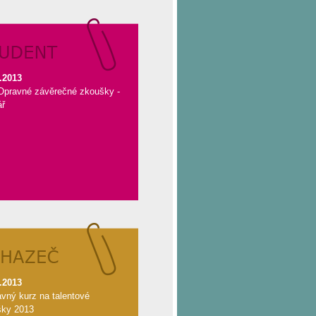
.2013
Opravné závěrečné zkoušky -
ář
.2013
avný kurz na talentové
šky 2013