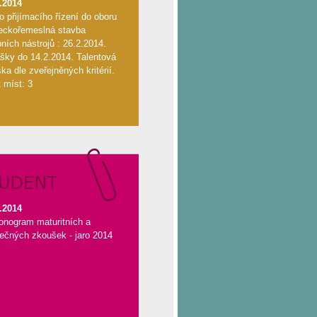
.2014
lo přijímacího řízení do oboru
eckořemeslná stavba
ních nástrojů : 26.2.2014.
ášky do 14.2.2014. Talentová
ka dle zveřejněných kritérií.
 míst: 3
.2014
nogram maturitních a
ečných zkoušek - jaro 2014