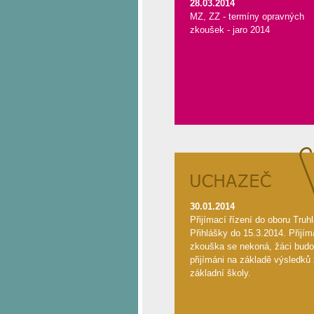
28.03.2014
MZ, ZZ - termíny opravných
zkoušek - jaro 2014
30.01.2014
Přijímací řízení do oboru Truhl
Přihlášky do 15.3.2014. Přijím
zkouška se nekoná, žáci bud
přijímáni na základě výsledků
základní školy.