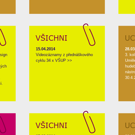
15.04.2014
28.03
sign
Videozáznamy z přednáškového
3. ko
cyklu 34 x VŠUP >>
Uměl
kých
hudeb
nástr
30.4.
i.