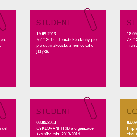
19.09.2013
18.09
 pro
MZ * 2014 - Tematické okruhy pro
ZZ * 
o
pro ústní zkoušku z německého
Truhl
jazyka.
03.09.2013
03.09
h děl
CYKLOVÁNÍ TŘÍD a organizace
Přípr
školního roku 2013-2014
zkou