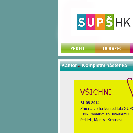
Kantor
»
Kompletní nástěnka
31.08.2014
Změna ve funkci ředitele SUP
HNN, poděkování bývalému
řediteli, Mgr. V. Kosinovi.